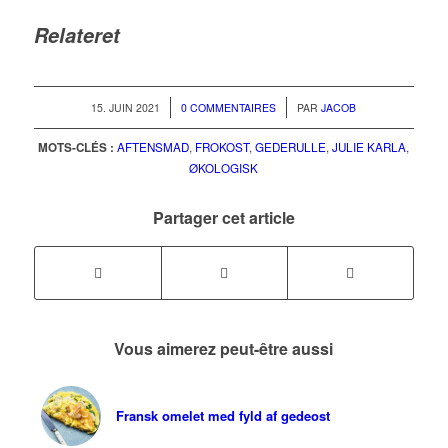
Relateret
/
/
15. JUIN 2021
0 COMMENTAIRES
PAR
JACOB
MOTS-CLÉS :
AFTENSMAD
,
FROKOST
,
GEDERULLE
,
JULIE KARLA
,
ØKOLOGISK
Partager cet article
Vous aimerez peut-être aussi
Fransk omelet med fyld af gedeost