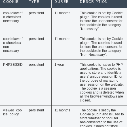
COOKIE
TYPE
DURÉE
DESCRIPTION
cookielawinf
persistent
11 months
This cookie is set by Cookie
o-checkbox-
plugin. The cookies is used
necessary
to store the user consent for
the cookies in the category
"Necessary".
cookielawinf
persistent
11 months
This cookie is set by Cookie
o-checkbox-
plugin. The cookies is used
non-
to store the user consent for
necessary
the cookies in the category
"Non Necessary".
PHPSESSID
persistent
1 year
This cookie is native to PHP
applications. The cookie is
used to store and identify a
users' unique session ID for
the purpose of managing
user session on the website.
The cookie is a session
cookies and is deleted when
all the browser windows are
closed.
viewed_coo
persistent
11 months
The cookie is set by the
kie_policy
Cookie plugin and is used to
store whether or not user
has consented to the use of
cookies. It does not store