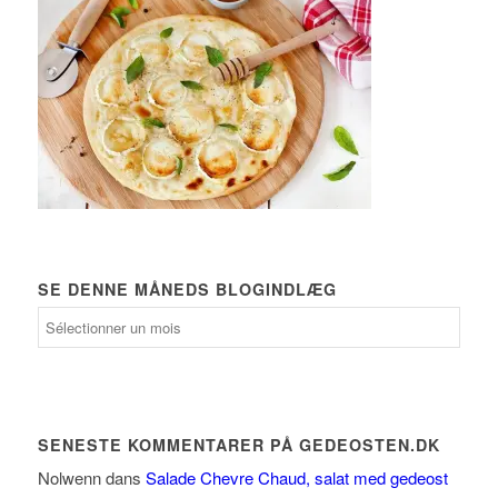
SE DENNE MÅNEDS BLOGINDLÆG
Se
denne
måneds
blogindlæg
SENESTE KOMMENTARER PÅ GEDEOSTEN.DK
Nolwenn
dans
Salade Chevre Chaud, salat med gedeost