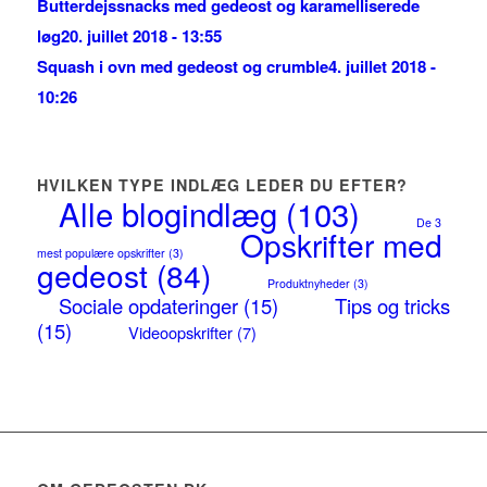
Butterdejssnacks med gedeost og karamelliserede
løg
20. juillet 2018 - 13:55
Squash i ovn med gedeost og crumble
4. juillet 2018 -
10:26
HVILKEN TYPE INDLÆG LEDER DU EFTER?
Alle blogindlæg
(103)
De 3
Opskrifter med
mest populære opskrifter
(3)
gedeost
(84)
Produktnyheder
(3)
Sociale opdateringer
(15)
Tips og tricks
(15)
Videoopskrifter
(7)