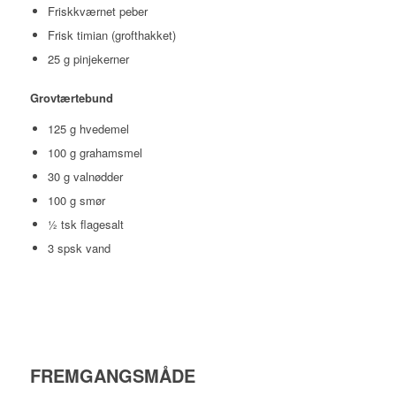
Friskkværnet peber
Frisk timian (grofthakket)
25 g pinjekerner
Grovtærtebund
125 g hvedemel
100 g grahamsmel
30 g valnødder
100 g smør
½ tsk flagesalt
3 spsk vand
FREMGANGSMÅDE