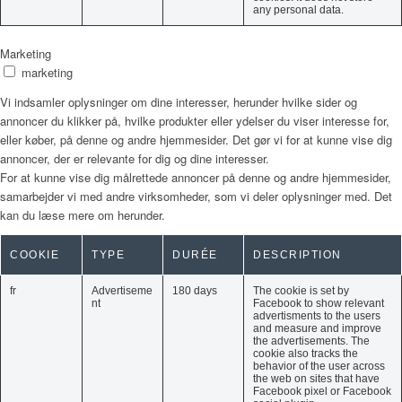
any personal data.
Marketing
marketing
Vi indsamler oplysninger om dine interesser, herunder hvilke sider og
annoncer du klikker på, hvilke produkter eller ydelser du viser interesse for,
eller køber, på denne og andre hjemmesider. Det gør vi for at kunne vise dig
annoncer, der er relevante for dig og dine interesser.
For at kunne vise dig målrettede annoncer på denne og andre hjemmesider,
samarbejder vi med andre virksomheder, som vi deler oplysninger med. Det
kan du læse mere om herunder.
COOKIE
TYPE
DURÉE
DESCRIPTION
fr
Advertiseme
180 days
The cookie is set by
nt
Facebook to show relevant
advertisments to the users
and measure and improve
the advertisements. The
cookie also tracks the
behavior of the user across
the web on sites that have
Facebook pixel or Facebook