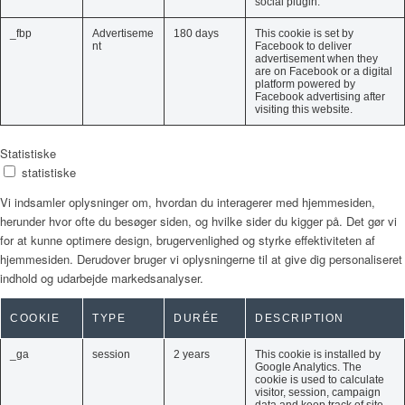
social plugin.
_fbp
Advertiseme
180 days
This cookie is set by
nt
Facebook to deliver
advertisement when they
are on Facebook or a digital
platform powered by
Facebook advertising after
visiting this website.
Statistiske
statistiske
Vi indsamler oplysninger om, hvordan du interagerer med hjemmesiden,
herunder hvor ofte du besøger siden, og hvilke sider du kigger på. Det gør vi
for at kunne optimere design, brugervenlighed og styrke effektiviteten af
hjemmesiden. Derudover bruger vi oplysningerne til at give dig personaliseret
indhold og udarbejde markedsanalyser.
COOKIE
TYPE
DURÉE
DESCRIPTION
_ga
session
2 years
This cookie is installed by
Google Analytics. The
cookie is used to calculate
visitor, session, campaign