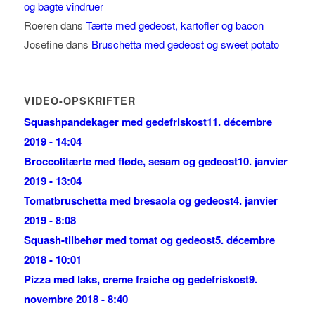
og bagte vindruer
Roeren
dans
Tærte med gedeost, kartofler og bacon
Josefine
dans
Bruschetta med gedeost og sweet potato
VIDEO-OPSKRIFTER
Squashpandekager med gedefriskost
11. décembre
2019 - 14:04
Broccolitærte med fløde, sesam og gedeost
10. janvier
2019 - 13:04
Tomatbruschetta med bresaola og gedeost
4. janvier
2019 - 8:08
Squash-tilbehør med tomat og gedeost
5. décembre
2018 - 10:01
Pizza med laks, creme fraiche og gedefriskost
9.
novembre 2018 - 8:40