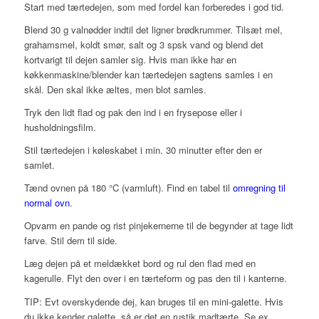
Start med tærtedejen, som med fordel kan forberedes i god tid.
Blend 30 g valnødder indtil det ligner brødkrummer. Tilsæt mel,
grahamsmel, koldt smør, salt og 3 spsk vand og blend det
kortvarigt til dejen samler sig. Hvis man ikke har en
køkkenmaskine/blender kan tærtedejen sagtens samles i en
skål. Den skal ikke æltes, men blot samles.
Tryk den lidt flad og pak den ind i en frysepose eller i
husholdningsfilm.
Stil tærtedejen i køleskabet i min. 30 minutter efter den er
samlet.
Tænd ovnen på 180 °C (varmluft). Find en tabel til
omregning til
normal ovn
.
Opvarm en pande og rist pinjekernerne til de begynder at tage lidt
farve. Stil dem til side.
Læg dejen på et meldækket bord og rul den flad med en
kagerulle. Flyt den over i en tærteform og pas den til i kanterne.
TIP: Evt overskydende dej, kan bruges til en mini-galette. Hvis
du ikke kender galette, så er det en rustik madtærte. Se ex.