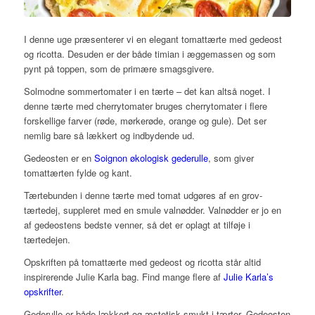
I denne uge præsenterer vi en elegant tomattærte med gedeost
og ricotta. Desuden er der både timian i æggemassen og som
pynt på toppen, som de primære smagsgivere.
Solmodne sommertomater i en tærte – det kan altså noget. I
denne tærte med cherrytomater bruges cherrytomater i flere
forskellige farver (røde, mørkerøde, orange og gule). Det ser
nemlig bare så lækkert og indbydende ud.
Gedeosten er en
Soignon økologisk gederulle
, som giver
tomattærten fylde og kant.
Tærtebunden i denne tærte med tomat udgøres af en grov-
tærtedej, suppleret med en smule valnødder. Valnødder er jo en
af gedeostens bedste venner, så det er oplagt at tilføje i
tærtedejen.
Opskriften på tomattærte med gedeost og ricotta står altid
inspirerende Julie Karla bag. Find mange flere af
Julie Karla’s
opskrifter
.
Gederulle er både lækkert og æstetisk smukt i tærter. Gedeosten