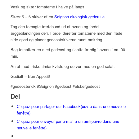
Vask og skær tomaterne i halve på langs.
Skær 5 – 6 skiver af en
Soignon økologisk gederulle
.
Tag den forbagte tærtebund ud af ovnen og fordel
æggeblandingen deri. Fordel derefter tomaterne med den flade
side opad og placer gedeostskiverne rundt omkring.
Bag tomattærten med gedeost og ricotta færdig i ovnen i ca. 30
min.
Anret med friske timiankviste og server med en god salat.
Gedialt – Bon Appetit!
#gedeostendk #Soignon #gedeost #elskergedeost
Del
Cliquez pour partager sur Facebook(ouvre dans une nouvelle
fenêtre)
Cliquez pour envoyer par e-mail à un ami(ouvre dans une
nouvelle fenêtre)