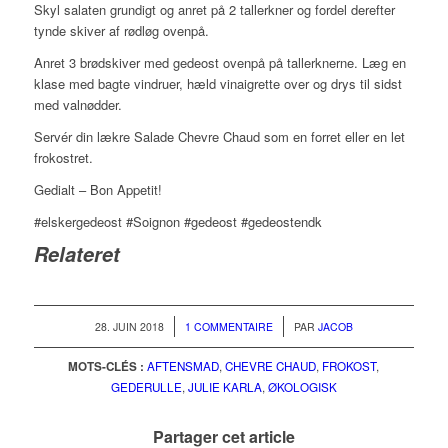
Skyl salaten grundigt og anret på 2 tallerkner og fordel derefter
tynde skiver af rødløg ovenpå.
Anret 3 brødskiver med gedeost ovenpå på tallerknerne. Læg en
klase med bagte vindruer, hæld vinaigrette over og drys til sidst
med valnødder.
Servér din lækre Salade Chevre Chaud som en forret eller en let
frokostret.
Gedialt – Bon Appetit!
#elskergedeost #Soignon #gedeost #gedeostendk
Relateret
/
/
28. JUIN 2018
1 COMMENTAIRE
PAR
JACOB
MOTS-CLÉS :
AFTENSMAD
,
CHEVRE CHAUD
,
FROKOST
,
GEDERULLE
,
JULIE KARLA
,
ØKOLOGISK
Partager cet article