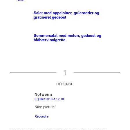
Salat med appelsiner, gulerødder og
gratineret gedeost
Sommersalat med melon, gedeost og
blåbærvinaigrette
1
RÉPONSE
Nolwenn
2. juillet 2018 à 12:18
d
it :
Nice picture!
Répondre