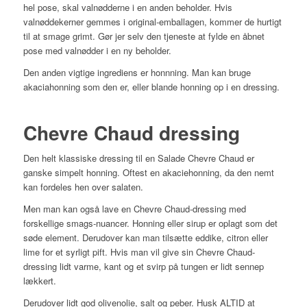
hel pose, skal valnødderne i en anden beholder. Hvis
valnøddekerner gemmes i original-emballagen, kommer de hurtigt
til at smage grimt. Gør jer selv den tjeneste at fylde en åbnet
pose med valnødder i en ny beholder.
Den anden vigtige ingrediens er honnning. Man kan bruge
akaciahonning som den er, eller blande honning op i en dressing.
Chevre Chaud dressing
Den helt klassiske dressing til en Salade Chevre Chaud er
ganske simpelt honning. Oftest en akaciehonning, da den nemt
kan fordeles hen over salaten.
Men man kan også lave en Chevre Chaud-dressing med
forskellige smags-nuancer. Honning eller sirup er oplagt som det
søde element. Derudover kan man tilsætte eddike, citron eller
lime for et syrligt pift. Hvis man vil give sin Chevre Chaud-
dressing lidt varme, kant og et svirp på tungen er lidt sennep
lækkert.
Derudover lidt god olivenolie, salt og peber. Husk ALTID at