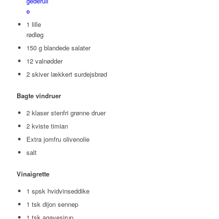
gederull
e
1 lille
rødløg
150 g blandede salater
12 valnødder
2 skiver lækkert surdejsbrød
Bagte vindruer
2 klaser stenfri grønne druer
2 kviste timian
Extra jomfru olivenolie
salt
Vinaigrette
1 spsk hvidvinseddike
1 tsk dijon sennep
1 tsk agavesirup