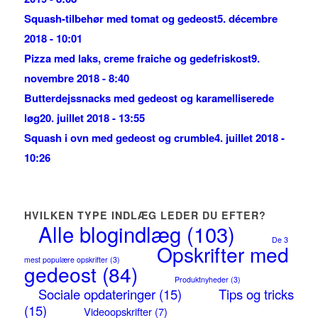
Squash-tilbehør med tomat og gedeost
5. décembre
2018 - 10:01
Pizza med laks, creme fraiche og gedefriskost
9.
novembre 2018 - 8:40
Butterdejssnacks med gedeost og karamelliserede
løg
20. juillet 2018 - 13:55
Squash i ovn med gedeost og crumble
4. juillet 2018 -
10:26
HVILKEN TYPE INDLÆG LEDER DU EFTER?
Alle blogindlæg
(103)
De 3
Opskrifter med
mest populære opskrifter
(3)
gedeost
(84)
Produktnyheder
(3)
Sociale opdateringer
(15)
Tips og tricks
(15)
Videoopskrifter
(7)