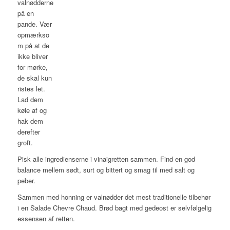
valnødderne
på en
pande. Vær
opmærkso
m på at de
ikke bliver
for mørke,
de skal kun
ristes let.
Lad dem
køle af og
hak dem
derefter
groft.
Pisk alle ingredienserne i vinaigretten sammen. Find en god
balance mellem sødt, surt og bittert og smag til med salt og
peber.
Sammen med honning er valnødder det mest traditionelle tilbehør
i en Salade Chevre Chaud. Brød bagt med gedeost er selvfølgelig
essensen af retten.