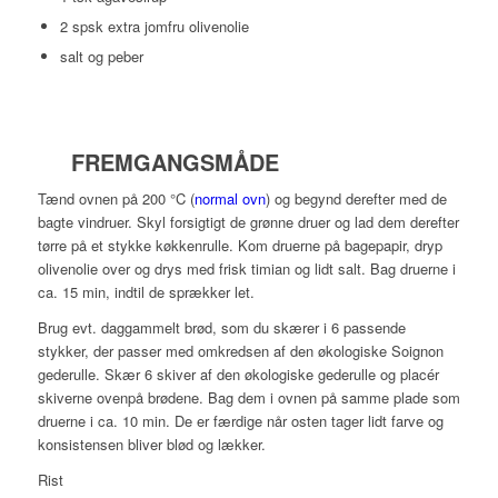
2 spsk extra jomfru olivenolie
salt og peber
FREMGANGSMÅDE
Tænd ovnen på 200 °C (
normal ovn
) og begynd derefter med de
bagte vindruer. Skyl forsigtigt de grønne druer og lad dem derefter
tørre på et stykke køkkenrulle. Kom druerne på bagepapir, dryp
olivenolie over og drys med frisk timian og lidt salt. Bag druerne i
ca. 15 min, indtil de sprækker let.
Brug evt. daggammelt brød, som du skærer i 6 passende
stykker, der passer med omkredsen af den økologiske Soignon
gederulle. Skær 6 skiver af den økologiske gederulle og placér
skiverne ovenpå brødene. Bag dem i ovnen på samme plade som
druerne i ca. 10 min. De er færdige når osten tager lidt farve og
konsistensen bliver blød og lækker.
Rist