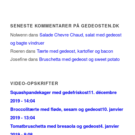
måneds
blogindlæg
SENESTE KOMMENTARER PÅ GEDEOSTEN.DK
Nolwenn
dans
Salade Chevre Chaud, salat med gedeost
og bagte vindruer
Roeren
dans
Tærte med gedeost, kartofler og bacon
Josefine
dans
Bruschetta med gedeost og sweet potato
VIDEO-OPSKRIFTER
Squashpandekager med gedefriskost
11. décembre
2019 - 14:04
Broccolitærte med fløde, sesam og gedeost
10. janvier
2019 - 13:04
Tomatbruschetta med bresaola og gedeost
4. janvier
2019 - 8:08