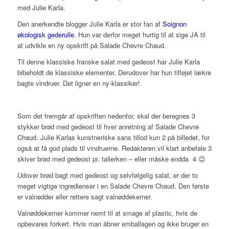
med Julie Karla.
Den anerkendte blogger Julie Karla er stor fan af
Soignon
økologisk gederulle
. Hun var derfor meget hurtig til at sige JA til
at udvikle en ny opskrift på Salade Chevre Chaud.
Til denne klassiske franske salat med gedeost har Julie Karla
bibeholdt de klassiske elementer. Derudover har hun tilføjet lækre
bagte vindruer. Det ligner en ny-klassiker!
Som det fremgår af opskriften nedenfor, skal der beregnes 3
stykker brød med gedeost
til hver anretning af Salade Chevre
Chaud. Julie Karlas kunstneriske sans tillod kun 2 på billedet, for
også at få god plads til vindruerne. Redaktøren vil klart anbefale 3
skiver brød med gedeost pr. tallerken – eller måske endda 4 😉
Udover brød bagt med gedeost og selvfølgelig salat, er der to
meget vigtige ingredienser i en Salade Chevre Chaud. Den første
er valnødder eller rettere sagt valnøddekerner.
Valnøddekerner kommer nemt til at smage af plastic, hvis de
opbevares forkert. Hvis man åbner emballagen og ikke bruger en