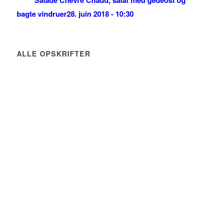
Salade Chevre Chaud, salat med gedeost og
bagte vindruer
28. juin 2018 - 10:30
ALLE OPSKRIFTER