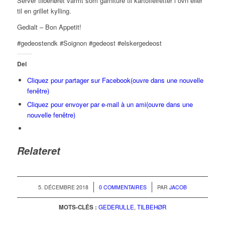
Server tilbehøret varmt som garniture til kartoffelretter i ovn eller
til en grillet kylling.
Gedialt – Bon Appetit!
#gedeostendk #Soignon #gedeost #elskergedeost
Del
Cliquez pour partager sur Facebook(ouvre dans une nouvelle
fenêtre)
Cliquez pour envoyer par e-mail à un ami(ouvre dans une
nouvelle fenêtre)
Relateret
/
/
5. DÉCEMBRE 2018
0 COMMENTAIRES
PAR
JACOB
MOTS-CLÉS :
GEDERULLE
,
TILBEHØR