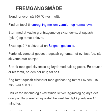
FREMGANGSMÅDE
Tænd for oven på 160 °C (varmluft).
Find en tabel til
omregning mellem varmluft og normal ovn
.
Start med at vaske grøntsagerne og skær dernæst squash
(tykke) og tomat i skiver.
Skær også 7-8 skiver af en
Soignon gederulle
.
Fordel skiverne af gedeost, squash og tomat i et ovnfast fad, så
skiverne står oprejst.
Stænk med god olivenolie og krydr med salt og peber. En squash
er ret fersk, så den har brug for salt.
Bag først squash-tilbehøret med gedeost og tomat i ovnen i 15
min. ved 160 °C.
Hak et fed hvidløg og skær tynde skiver løg/rødløg og drys det
ovenpå. Bag derefter squash-tilbehøret færdigt i yderligere 15
minutter.