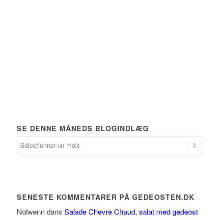
SE DENNE MÅNEDS BLOGINDLÆG
Se
denne
måneds
blogindlæg
SENESTE KOMMENTARER PÅ GEDEOSTEN.DK
Nolwenn
dans
Salade Chevre Chaud, salat med gedeost