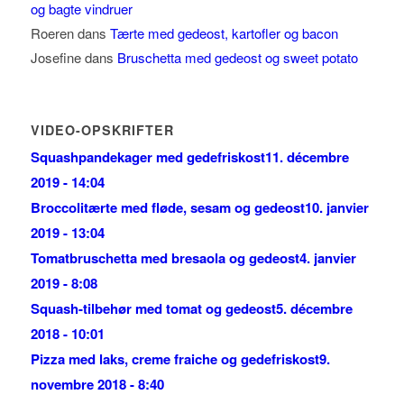
og bagte vindruer
Roeren
dans
Tærte med gedeost, kartofler og bacon
Josefine
dans
Bruschetta med gedeost og sweet potato
VIDEO-OPSKRIFTER
Squashpandekager med gedefriskost
11. décembre
2019 - 14:04
Broccolitærte med fløde, sesam og gedeost
10. janvier
2019 - 13:04
Tomatbruschetta med bresaola og gedeost
4. janvier
2019 - 8:08
Squash-tilbehør med tomat og gedeost
5. décembre
2018 - 10:01
Pizza med laks, creme fraiche og gedefriskost
9.
novembre 2018 - 8:40