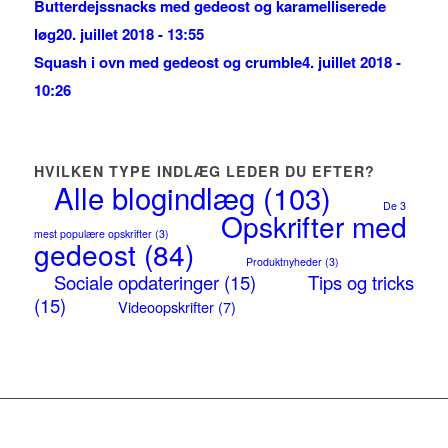
Butterdejssnacks med gedeost og karamelliserede
løg
20. juillet 2018 - 13:55
Squash i ovn med gedeost og crumble
4. juillet 2018 -
10:26
HVILKEN TYPE INDLÆG LEDER DU EFTER?
Alle blogindlæg
(103)
De 3
Opskrifter med
mest populære opskrifter
(3)
gedeost
(84)
Produktnyheder
(3)
Sociale opdateringer
(15)
Tips og tricks
(15)
Videoopskrifter
(7)