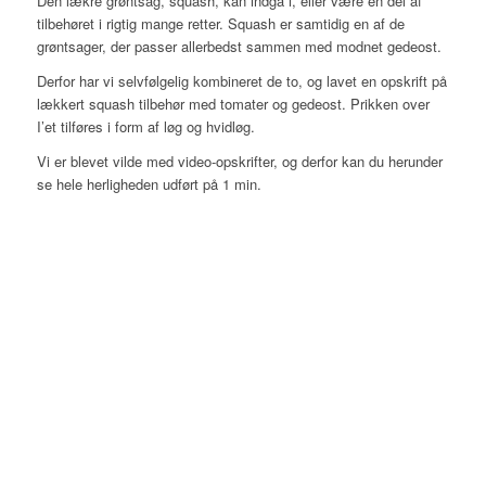
Den lækre grøntsag, squash, kan indgå i, eller være en del af
tilbehøret i rigtig mange retter. Squash er samtidig en af de
grøntsager, der passer allerbedst sammen med modnet gedeost.
Derfor har vi selvfølgelig kombineret de to, og lavet en opskrift på
lækkert squash tilbehør med tomater og gedeost. Prikken over
I’et tilføres i form af løg og hvidløg.
Vi er blevet vilde med video-opskrifter, og derfor kan du herunder
se hele herligheden udført på 1 min.