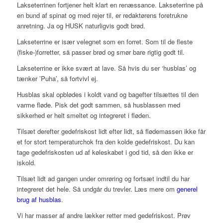
Lakseterrinen fortjener helt klart en renæssance. Lakseterrine på
en bund af spinat og med rejer til, er redaktørens foretrukne
anretning. Ja og HUSK naturligvis godt brød.
Lakseterrine er især velegnet som en forret. Som til de fleste
(fiske-)forretter, så passer brød og smør bare rigtig godt til.
Lakseterrine er ikke svært at lave. Så hvis du ser ‘husblas’ og
tænker ’Puha’, så fortvivl ej.
Husblas skal opblødes i koldt vand og bagefter tilsættes til den
varme fløde. Pisk det godt sammen, så husblassen
med
sikkerhed er helt smeltet og integreret i fløden.
Tilsæt derefter gedefriskost lidt efter lidt, så flødemassen ikke får
et for stort temperaturchok fra den kolde gedefriskost. Du kan
tage gedefriskosten ud af køleskabet i god tid, så den ikke er
iskold.
Tilsæt lidt ad gangen under omrøring og fortsæt indtil du har
integreret det hele. Så undgår du trevler. Læs mere om
generel
brug af husblas
.
Vi har masser af andre lækker retter med gedefriskost. Prøv