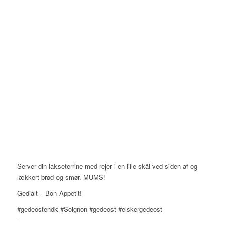
Server din lakseterrine med rejer i en lille skål ved siden af og
lækkert brød og smør. MUMS!
Gedialt – Bon Appetit!
#gedeostendk #Soignon #gedeost #elskergedeost