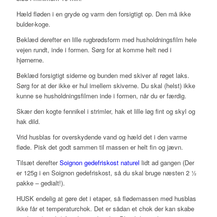
Hæld fløden i en gryde og varm den forsigtigt op. Den må ikke
bulder-koge.
Beklæd derefter en lille rugbrødsform med husholdningsfilm hele
vejen rundt, inde i formen. Sørg for at komme helt ned i
hjørnerne.
Beklæd forsigtigt siderne og bunden med skiver af røget laks.
Sørg for at der ikke er hul imellem skiverne. Du skal (helst) ikke
kunne se husholdningsfilmen inde i formen, når du er færdig.
Skær den kogte fennikel i strimler, hak et lille løg fint og skyl og
hak dild.
Vrid husblas for overskydende vand og hæld det i den varme
fløde. Pisk det godt sammen til massen er helt fin og jævn.
Tilsæt derefter
Soignon gedefriskost naturel
lidt ad gangen (Der
er 125g i en Soignon gedefriskost, så du skal bruge næsten 2 ½
pakke – gedialt!).
HUSK endelig at gøre det i etaper, så flødemassen med husblas
ikke får et temperaturchok. Det er sådan et chok der kan skabe