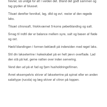
trevler, så undgå for alt i verden det. Bland det godt sammen og
tag gryden af blusset.
Tilsæt derefter fennikel, løg, dild og evt. rester af den røgede
laks.
Tilsæt citronsaft, friskkværnet 5-korns peberblanding og salt.
Smag til indtil der er balance mellem syre, salt og basen af fløde
og ost.
Hæld blandingen i formen beklædt på indersiden med røget laks.
Stil din lakseterrine i køleskabet på en helt jævn overflade. Lad
den stå på køl, gerne natten over inden servering.
Vend den ud på et fad og fjern husholdningsfilmen.
Anret eksempelvis skiver af lakseterrine på spinat eller en anden
salattype (rucola) og læg skiver af citron på toppen.