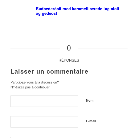
Rødbederösti med karamelliserede løg-aioli
og gedeost
0
RÉPONSES
Laisser un commentaire
Participez-vous à la discussion?
N'hésitez pas à contribuer!
Nom
E-mail