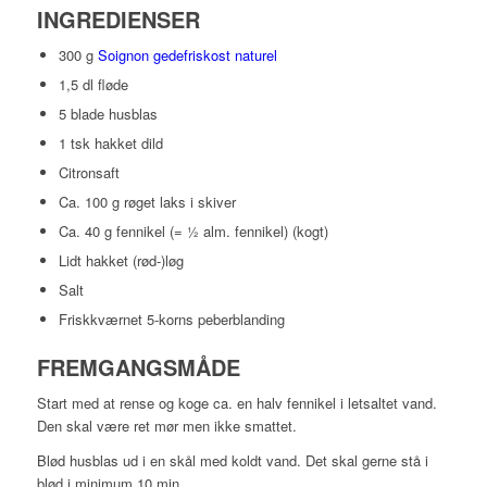
INGREDIENSER
300 g
Soignon gedefriskost naturel
1,5 dl fløde
5 blade husblas
1 tsk hakket dild
Citronsaft
Ca. 100 g røget laks i skiver
Ca. 40 g fennikel (= ½ alm. fennikel) (kogt)
Lidt hakket (rød-)løg
Salt
Friskkværnet 5-korns peberblanding
FREMGANGSMÅDE
Start med at rense og koge ca. en halv fennikel i letsaltet vand.
Den skal være ret mør men ikke smattet.
Blød husblas ud i en skål med koldt vand. Det skal gerne stå i
blød i minimum 10 min.