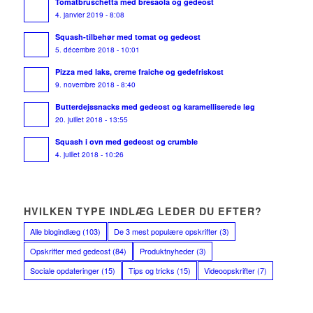
Tomatbruschetta med bresaola og gedeost
4. janvier 2019 - 8:08
Squash-tilbehør med tomat og gedeost
5. décembre 2018 - 10:01
Pizza med laks, creme fraiche og gedefriskost
9. novembre 2018 - 8:40
Butterdejssnacks med gedeost og karamelliserede løg
20. juillet 2018 - 13:55
Squash i ovn med gedeost og crumble
4. juillet 2018 - 10:26
HVILKEN TYPE INDLÆG LEDER DU EFTER?
Alle blogindlæg
(103)
De 3 mest populære opskrifter
(3)
Opskrifter med gedeost
(84)
Produktnyheder
(3)
Sociale opdateringer
(15)
Tips og tricks
(15)
Videoopskrifter
(7)