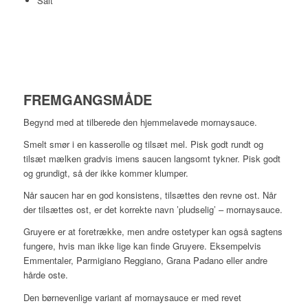
Salt
FREMGANGSMÅDE
Begynd med at tilberede den hjemmelavede mornaysauce.
Smelt smør i en kasserolle og tilsæt mel. Pisk godt rundt og
tilsæt mælken gradvis imens saucen langsomt tykner. Pisk godt
og grundigt, så der ikke kommer klumper.
Når saucen har en god konsistens, tilsættes den revne ost. Når
der tilsættes ost, er det korrekte navn ’pludselig’ – mornaysauce.
Gruyere er at foretrække, men andre ostetyper kan også sagtens
fungere, hvis man ikke lige kan finde Gruyere. Eksempelvis
Emmentaler, Parmigiano Reggiano, Grana Padano eller andre
hårde oste.
Den børnevenlige variant af mornaysauce er med revet