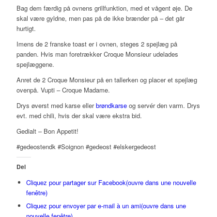
Bag dem færdig på ovnens grillfunktion, med et vågent øje. De
skal være gyldne, men pas på de ikke brænder på – det går
hurtigt.
Imens de 2 franske toast er i ovnen, steges 2 spejlæg på
panden. Hvis man foretrækker Croque Monsieur udelades
spejlæggene.
Anret de 2 Croque Monsieur på en tallerken og placer et spejlæg
ovenpå. Vupti – Croque Madame.
Drys øverst med karse eller
brøndkarse
og servér den varm. Drys
evt. med chili, hvis der skal være ekstra bid.
Gedialt – Bon Appetit!
#gedeostendk #Soignon #gedeost #elskergedeost
Del
Cliquez pour partager sur Facebook(ouvre dans une nouvelle
fenêtre)
Cliquez pour envoyer par e-mail à un ami(ouvre dans une
nouvelle fenêtre)