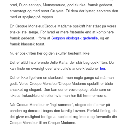
brød, Dijon sennep, Mornaysauce, god skinke, fransk gedeost,
smørstegt og med revet Gruyere. Til dem der lyster, serveres den
med et spejlæg på toppen.
En Croque Monsieur/Croque Madame opskrift har stået på vores
ønskeliste længe. For hvad er mere fristende end at kombinere
fransk gedeost, i form af
Soignon økologisk gederulle
, og en
fransk klassisk toast.
Nu er opskriften her og den skuffer bestemt ikke.
Det er altid inspirerende Julie Karla, der står bag opskriften. Du
kan finde en oversigt over alle Julie’s andre kreationer
her
.
Det er ikke ligefrem en slankeret, men nogle gange så må man
godt. Vores Croque Monsieur/Croque Madame-opskrift er både
snasket og elegant. Den kan
derfor være oplagt både som en
luksus-frokost/brunch eller hvis man har lidt tømmermænd.
Når Croque Monsieur er ’lagt sammen’, steges den i smør på
panden og dernæst bages den færdig i ovnen. Perfekt timing, da
det giver mulighed for lige at spejle et æg imens og forvandle din
Croque Monsieur til en Croque Madame.