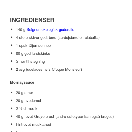
INGREDIENSER
140 g
Soignon økologisk gederulle
4 store skiver godt brød (surdejsbrød el. ciabatta)
1 spsk Dijon sennep
80 g god landskinke
Smør til stegning
2 æg (udelades hvis Croque Monsieur)
Mornaysauce
20 g smør
20 g hvedemel
2 ½ dl mælk
40 g revet Gruyere ost (andre ostetyper kan også bruges)
Fintrevet muskatnød