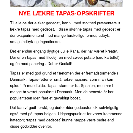
NYE LÆKRE TAPAS-OPSKRIFTER
Til alle os der elsker gedeost, kan vi med stolthed præsentere 3
lækre tapas med gedeost. I disse skønne tapas med gedeost er
der eksperimenteret med mange forskellige former, udtryk,
smagsindtryk og ingredienser.
Det er endnu engang dygtige Julie Karla, der har været kreativ.
Der er én tapas med filodej, én med sweet potato (sød kartoffel)
og én med panering . Det er Gedialt!
Tapas er med god grund et fænomen der er fremadstormende i
Danmark. Tapas-retter er små lækre hapsere, som man kan
spise i få mundfulde. Tapas stammer fra Spanien, men har i
mange år været populært i Danmark. Men de seneste år har
populariteten igen fået et gevaldigt boost.
Det kan vi godt forstå, og derfor rider gedeosten.dk selvfølgelig
også med på tapas-bølgen. Udgangspunktet for vores kommende
kategori; ‘tapas med gedeost’ kunne næppe være bedre end
disse godbidder ovenfor.