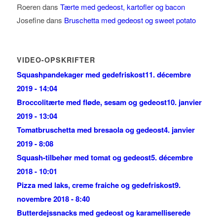
Roeren
dans
Tærte med gedeost, kartofler og bacon
Josefine
dans
Bruschetta med gedeost og sweet potato
VIDEO-OPSKRIFTER
Squashpandekager med gedefriskost
11. décembre
2019 - 14:04
Broccolitærte med fløde, sesam og gedeost
10. janvier
2019 - 13:04
Tomatbruschetta med bresaola og gedeost
4. janvier
2019 - 8:08
Squash-tilbehør med tomat og gedeost
5. décembre
2018 - 10:01
Pizza med laks, creme fraiche og gedefriskost
9.
novembre 2018 - 8:40
Butterdejssnacks med gedeost og karamelliserede