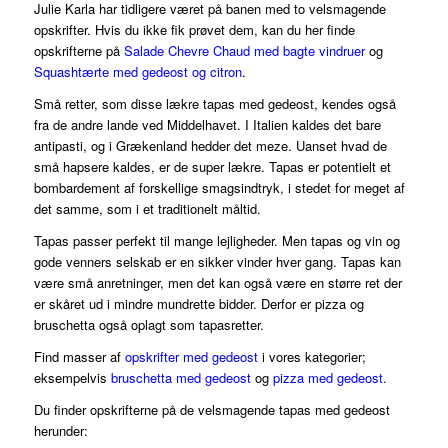
Julie Karla har tidligere været på banen med to velsmagende
opskrifter. Hvis du ikke fik prøvet dem, kan du her finde
opskrifterne på
Salade Chevre Chaud med bagte vindruer
og
Squashtærte med gedeost og citron
.
Små retter, som disse lækre tapas med gedeost, kendes også
fra de andre lande ved Middelhavet. I Italien kaldes det bare
antipasti, og i Grækenland hedder det meze. Uanset hvad
de
små hapsere kaldes, er de super lækre. Tapas er potentielt et
bombardement af forskellige smagsindtryk, i stedet for meget af
det samme, som i et traditionelt måltid.
Tapas passer perfekt til mange lejligheder. Men tapas og vin og
gode venners selskab er en sikker vinder hver gang. Tapas kan
være små anretninger, men det kan også være en større ret der
er skåret ud i mindre mundrette bidder. Derfor er pizza og
bruschetta også oplagt som tapasretter.
Find masser af
opskrifter med gedeost
i vores kategorier;
eksempelvis
bruschetta med gedeost
og
pizza med gedeost
.
Du finder opskrifterne på de velsmagende tapas med gedeost
herunder: