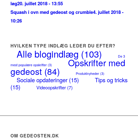
løg
20. juillet 2018 - 13:55
Squash i ovn med gedeost og crumble
4. juillet 2018 -
10:26
HVILKEN TYPE INDLÆG LEDER DU EFTER?
Alle blogindlæg
(103)
De 3
Opskrifter med
mest populære opskrifter
(3)
gedeost
(84)
Produktnyheder
(3)
Sociale opdateringer
(15)
Tips og tricks
(15)
Videoopskrifter
(7)
OM GEDEOSTEN.DK