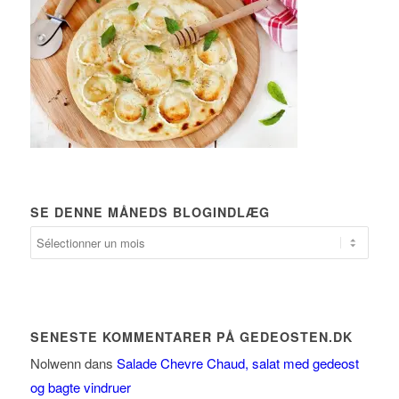
SE DENNE MÅNEDS BLOGINDLÆG
Se
denne
måneds
blogindlæg
SENESTE KOMMENTARER PÅ GEDEOSTEN.DK
Nolwenn
dans
Salade Chevre Chaud, salat med gedeost
og bagte vindruer