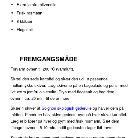
Extra jomfru olivenolie
Frisk rosmarin
8 blåbær
Flagesalt
FREMGANGSMÅDE
Forvarm ovnen til 200 °C (varmluft).
Skræl den søde kartoffel og skær den ud i 8 passende
mellemtykke skiver. Læg skiverne på en bageplade og pensl med
lidt extra jomfru olivenolie. Drys med flagesalt og bag dem i
ovnen i ca. 20 min. til de er møre.
Skær 4 skiver af
Soignon økologisk gederulle
og halvér dem på
midten. Placér en halv skive gedeost ovenpå hver skive kartoffel.
Læg et blåbær på hver og pynt med frisk rosmarin. Sæt dem
tilbage i ovnen i 8-10 min. indtil gedeosten tager lidt farve.
Servér de lækre tapas med gedeost og sweet potato mens de er