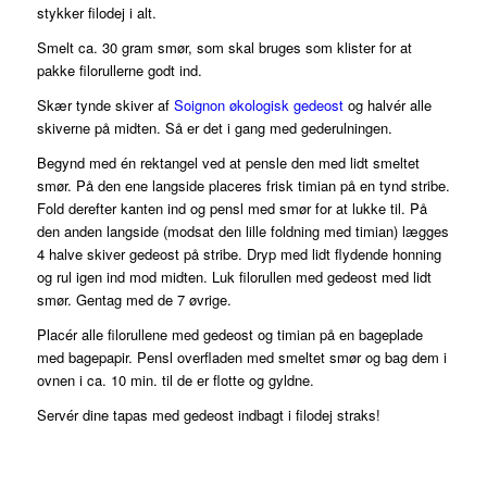
stykker filodej i alt.
Smelt ca. 30 gram smør, som skal bruges som klister for at
pakke filorullerne godt ind.
Skær tynde skiver af
Soignon økologisk gedeost
og halvér alle
skiverne på midten. Så er det i gang med gederulningen.
Begynd med én rektangel ved at pensle den med lidt smeltet
smør. På den ene langside placeres frisk timian på en tynd stribe.
Fold derefter kanten ind og pensl med smør for at lukke til. På
den anden langside (modsat den lille foldning med timian) lægges
4 halve skiver gedeost på stribe. Dryp med lidt flydende honning
og rul igen ind mod midten. Luk filorullen med gedeost med lidt
smør. Gentag med de 7 øvrige.
Placér alle filorullene med gedeost og timian på en bageplade
med bagepapir. Pensl overfladen med smeltet smør og bag dem i
ovnen i ca. 10 min. til de er flotte og gyldne.
Servér dine tapas med gedeost indbagt i filodej straks!