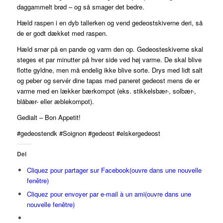
daggammelt brød – og så smager det bedre.
Hæld raspen i en dyb tallerken og vend gedeostskiverne deri, så
de er godt dækket med raspen.
Hæld smør på en pande og varm den op. Gedeosteskiverne skal
steges et par minutter på hver side ved høj varme. De skal blive
flotte gyldne, men må endelig ikke blive sorte. Drys med lidt salt
og peber og servér dine tapas med paneret gedeost mens de er
varme med en lækker bærkompot (eks. stikkelsbær-, solbær-,
blåbær- eller æblekompot).
Gedialt – Bon Appetit!
#gedeostendk #Soignon #gedeost #elskergedeost
Del
Cliquez pour partager sur Facebook(ouvre dans une nouvelle
fenêtre)
Cliquez pour envoyer par e-mail à un ami(ouvre dans une
nouvelle fenêtre)