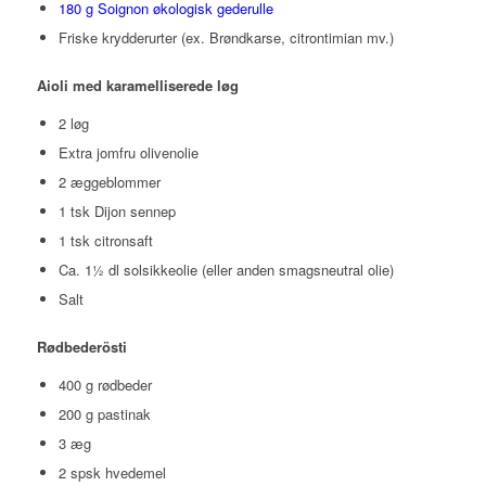
180 g Soignon økologisk gederulle
Friske krydderurter (ex. Brøndkarse, citrontimian mv.)
Aioli med karamelliserede løg
2 løg
Extra jomfru olivenolie
2 æggeblommer
1 tsk Dijon sennep
1 tsk citronsaft
Ca. 1½ dl solsikkeolie (eller anden smagsneutral olie)
Salt
Rødbederösti
400 g rødbeder
200 g pastinak
3 æg
2 spsk hvedemel