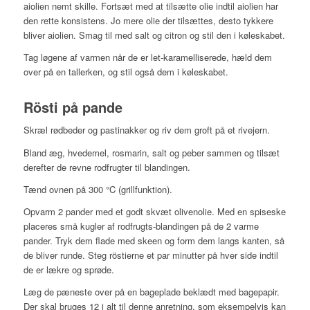
aiolien nemt skille. Fortsæt med at tilsætte olie indtil aiolien har
den rette konsistens. Jo mere olie der tilsættes, desto tykkere
bliver aiolien. Smag til med salt og citron og stil den i køleskabet.
Tag løgene af varmen når de er let-karamelliserede, hæld dem
over på en tallerken, og stil også dem i køleskabet.
Rösti på pande
Skræl rødbeder og pastinakker og riv dem groft på et rivejern.
Bland æg, hvedemel, rosmarin, salt og peber sammen og tilsæt
derefter de revne rodfrugter til blandingen.
Tænd ovnen på 300 °C (grillfunktion).
Opvarm 2 pander med et godt skvæt olivenolie. Med en spiseske
placeres små kugler af rodfrugts-blandingen på de 2 varme
pander. Tryk dem flade med skeen og form dem langs kanten, så
de bliver runde. Steg röstierne et par minutter på hver side indtil
de er lækre og sprøde.
Læg de pæneste over på en bageplade beklædt med bagepapir.
Der skal bruges 12 i alt til denne anretning, som eksempelvis kan