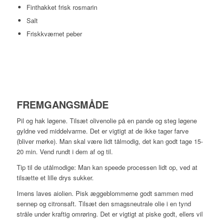
Finthakket frisk rosmarin
Salt
Friskkværnet peber
FREMGANGSMÅDE
Pil og hak løgene. Tilsæt olivenolie på en pande og steg løgene
gyldne ved middelvarme. Det er vigtigt at de ikke tager farve
(bliver mørke). Man skal være lidt tålmodig, det kan godt tage 15-
20 min. Vend rundt i dem af og til.
Tip til de utålmodige: Man kan speede processen lidt op, ved at
tilsætte et lille drys sukker.
Imens laves aiolien. Pisk æggeblommerne godt sammen med
sennep og citronsaft. Tilsæt den smagsneutrale olie i en tynd
stråle under kraftig omrøring. Det er vigtigt at piske godt, ellers vil