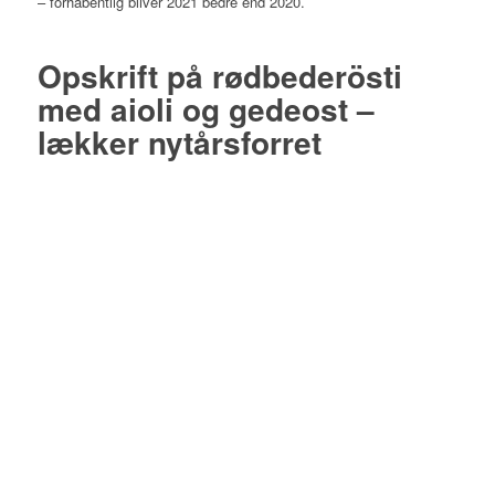
– forhåbentlig bliver 2021 bedre end 2020.
Opskrift på rødbederösti
med aioli og gedeost –
lækker nytårsforret