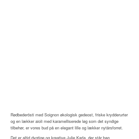
Rødbederösti med Soignon økologisk gedeost, friske krydderurter
og en lækker aioli med karamelliserede løg som det syndige
tilbehør, er vores bud på en elegant lille og lækker nytårsforret.
Det er altid dygtige og kreative Julie Karla, der står bag