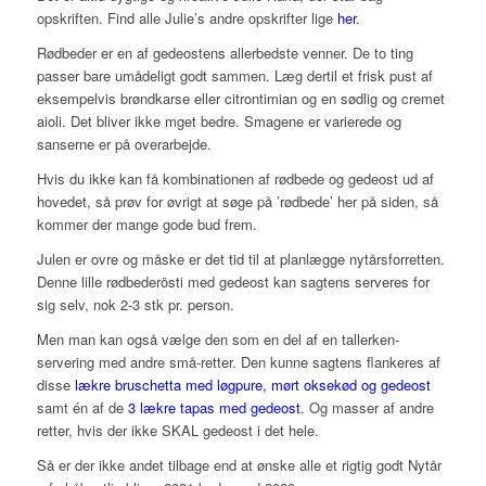
opskriften. Find alle Julie’s andre opskrifter lige
her
.
Rødbeder er en af gedeostens allerbedste venner. De to ting
passer bare umådeligt godt sammen. Læg dertil et frisk pust af
eksempelvis brøndkarse eller citrontimian og en sødlig og cremet
aioli. Det bliver ikke mget bedre. Smagene er varierede og
sanserne er på overarbejde.
Hvis du ikke kan få kombinationen af rødbede og gedeost ud af
hovedet, så prøv for øvrigt at søge på ’rødbede’ her på siden, så
kommer der mange gode bud frem.
Julen er ovre og måske er det tid til at planlægge nytårsforretten.
Denne lille rødbederösti med gedeost kan sagtens serveres for
sig selv, nok 2-3 stk pr. person.
Men man kan også vælge den som en del af en tallerken-
servering med andre små-retter. Den kunne sagtens flankeres
af
disse
lækre bruschetta med løgpure, mørt oksekød og gedeost
samt én af de
3 lækre tapas med gedeost
. Og masser af andre
retter, hvis der ikke SKAL gedeost i det hele.
Så er der ikke andet tilbage end at ønske alle et rigtig godt Nytår