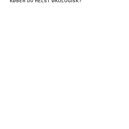
KØBER DU HELST ØKOLOGISK?