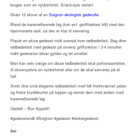
bruges som en nytårsforret. Snack-spis resten!
Skær 12 skiver af en
Soignon økologisk gederulle
.
Bland de karamelliserede løg (kan evt. grofthakkes lidt) med den
hjemmerørte aioli, så den er klar til servering.
Placér en skive gedeost midt ovenpå hver rødbederösti. Bag dine
rødbederösti med gedeost på ovnens grillfunktion i 3-4 minutter
indtil gedeosten bliver gylden og let smeltet.
Man kan selv vælge om disse rødbederösti skal portionsanrettes
til eksempelvis en nytårsforret eller om de skal serveres på et
fad.
Anret dine små elegante rødbederösti med lidt friskkværnet peber
og friske krydderurter på toppen og servér dem med aiolien med
karamelliserede løg.
Gedialt – Bon Appetit!
#gedeostendk #Soignon #gedeost #elskergedeost
Del