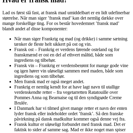
Lad os først slå fast, at fransk mad umiddelbart er en lidt udefinerbar
størrelse. Når man siger ’fransk mad’ kan det nemlig dække over
mange forskellige ting. For os består hovedemnet ’fransk mad’
blandt andet af disse komponenter:
Når man siger Frankrig og mad (og drikke) i samme sætning
tænker de fleste helt sikkert på ost og vin.
Fransk ost – Frankrig er verdens førende osteland og for
franskmænd er ost en del af ethvert måltid, både som
ingrediens og tilbehør.
Fransk vin – Frankrig er verdensberømt for mange gode vine
og igen hører vin uløseligt sammen med maden, både som
ingrediens og som tilbehør.
Men fransk mad er også meget andet.
Frankrig er nemlig kendt for at have lagt navn til utallige
verdenskendte retter – fra vegetarretten Ratatouille over
Pommes Anna og Bearnaise og til den syndigsøde Creme
Brulée.
I Danmark har vi tilmed givet mange retter et navn der enten
lyder fransk eller indeholder ordet ’fransk’. Så den franske
påvirkning på dansk madkultur kommer også denne vej fra.
Fransk kultur er uløseligt forbundet med fransk mad. Det er
faktisk to sider af samme sag. Mad er ikke noget man spiser