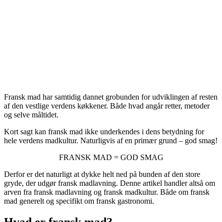
Fransk mad har samtidig dannet grobunden for udviklingen af resten
af den vestlige verdens køkkener. Både hvad angår retter, metoder
og selve måltidet.
Kort sagt kan fransk mad ikke underkendes i dens betydning for
hele verdens madkultur. Naturligvis af en primær grund – god smag!
FRANSK MAD = GOD SMAG
Derfor er det naturligt at dykke helt ned på bunden af den store
gryde, der udgør fransk madlavning. Denne artikel handler altså om
arven
fra fransk madlavning og fransk madkultur. Både om fransk
mad generelt og specifikt om fransk gastronomi.
Hvad er fransk mad?