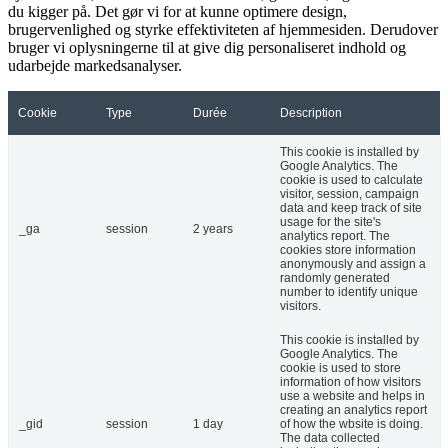
du kigger på. Det gør vi for at kunne optimere design,
brugervenlighed og styrke effektiviteten af hjemmesiden. Derudover
bruger vi oplysningerne til at give dig personaliseret indhold og
udarbejde markedsanalyser.
Cookie
Type
Durée
Description
This cookie is installed by
Google Analytics. The
cookie is used to calculate
visitor, session, campaign
data and keep track of site
usage for the site's
_ga
session
2 years
analytics report. The
cookies store information
anonymously and assign a
randomly generated
number to identify unique
visitors.
This cookie is installed by
Google Analytics. The
cookie is used to store
information of how visitors
use a website and helps in
creating an analytics report
_gid
session
1 day
of how the wbsite is doing.
The data collected