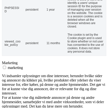
identify a users' unique
session ID for the purpose
PHPSESSI
persistent
1 year
of managing user session
D
on the website. The cookie
is a session cookies and is
deleted when all the
browser windows are
closed.
The cookie is set by the
Cookie plugin and is used
viewed_coo
to store whether or not user
persistent
11 months
kie_policy
has consented to the use of
cookies. It does not store
any personal data.
Marketing
marketing
Vi indsamler oplysninger om dine interesser, herunder hvilke sider
og annoncer du klikker på, hvilke produkter eller ydelser du viser
interesse for, eller køber, på denne og andre hjemmesider. Det gør vi
for at kunne vise dig annoncer, der er relevante for dig og dine
interesser.
For at kunne vise dig målrettede annoncer på denne og andre
hjemmesider, samarbejder vi med andre virksomheder, som vi deler
oplysninger med. Det kan du læse mere om herunder.