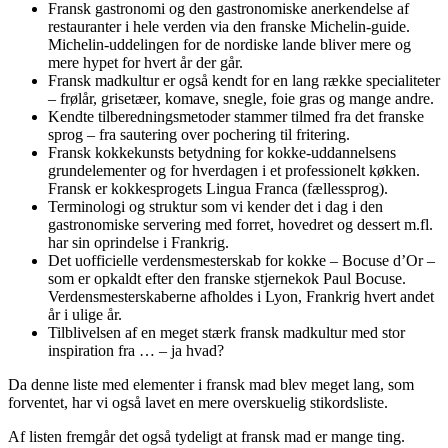
Fransk gastronomi og den gastronomiske anerkendelse af
restauranter i hele verden via den franske Michelin-guide.
Michelin-uddelingen for de nordiske lande bliver mere og
mere hypet for hvert år der går.
Fransk madkultur er også kendt for en lang række specialiteter
– frølår, grisetæer, komave, snegle, foie gras og mange andre.
Kendte tilberedningsmetoder stammer tilmed fra det franske
sprog – fra sautering over pochering til fritering.
Fransk kokkekunsts betydning for kokke-uddannelsens
grundelementer og for hverdagen i et professionelt køkken.
Fransk er kokkesprogets Lingua Franca (fællessprog).
Terminologi og struktur som vi kender det i dag i den
gastronomiske servering med forret, hovedret og dessert m.fl.
har sin oprindelse i Frankrig.
Det uofficielle verdensmesterskab for kokke – Bocuse d’Or –
som er opkaldt efter den franske stjernekok Paul Bocuse.
Verdensmesterskaberne afholdes i Lyon, Frankrig hvert andet
år i ulige år.
Tilblivelsen af en meget stærk fransk madkultur med stor
inspiration fra … – ja hvad?
Da denne liste med elementer i fransk mad blev meget lang, som
forventet, har vi også lavet en mere overskuelig stikordsliste.
Af listen fremgår det også tydeligt at fransk mad er mange ting.