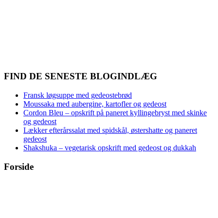
FIND DE SENESTE BLOGINDLÆG
Fransk løgsuppe med gedeostebrød
Moussaka med aubergine, kartofler og gedeost
Cordon Bleu – opskrift på paneret kyllingebryst med skinke
og gedeost
Lækker efterårssalat med spidskål, østershatte og paneret
gedeost
Shakshuka – vegetarisk opskrift med gedeost og dukkah
Forside