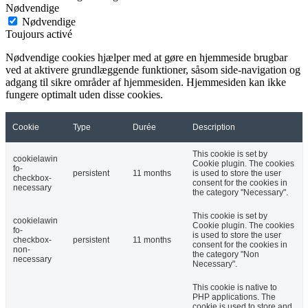
Nødvendige
Nødvendige
Toujours activé
Nødvendige cookies hjælper med at gøre en hjemmeside brugbar
ved at aktivere grundlæggende funktioner, såsom side-navigation og
adgang til sikre områder af hjemmesiden. Hjemmesiden kan ikke
fungere optimalt uden disse cookies.
Cookie
Type
Durée
Description
This cookie is set by
cookielawin
Cookie plugin. The cookies
fo-
persistent
11 months
is used to store the user
checkbox-
consent for the cookies in
necessary
the category "Necessary".
This cookie is set by
cookielawin
Cookie plugin. The cookies
fo-
is used to store the user
checkbox-
persistent
11 months
consent for the cookies in
non-
the category "Non
necessary
Necessary".
This cookie is native to
PHP applications. The
cookie is used to store and