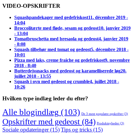
VIDEO-OPSKRIFTER
Squashpandekager med gedefriskost
11. décembre 2019 -
14:04
Broccolitærte med fløde, sesam og gedeost
10. janvier 2019
- 13:04
Tomatbruschetta med bresaola og gedeost
4. janvier 2019
- 8:08
Squash-tilbehør med tomat og gedeost
5. décembre 2018 -
10:01
Pizza med laks, creme fraiche og gedefriskost
9. novembre
2018 - 8:40
Butterdejssnacks med gedeost og karamelliserede løg
20.
juillet 2018 - 13:55
Squash i ovn med gedeost og crumble
4. juillet 2018 -
10:26
Hvilken type indlæg leder du efter?
Alle blogindlæg
(103)
De 3 mest populære opskrifter
(3)
Opskrifter med gedeost
(84)
Produktnyheder
(3)
Sociale opdateringer
(15)
Tips og tricks
(15)