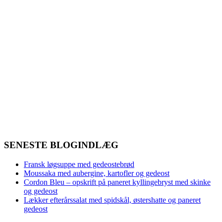
SENESTE BLOGINDLÆG
Fransk løgsuppe med gedeostebrød
Moussaka med aubergine, kartofler og gedeost
Cordon Bleu – opskrift på paneret kyllingebryst med skinke
og gedeost
Lækker efterårssalat med spidskål, østershatte og paneret
gedeost