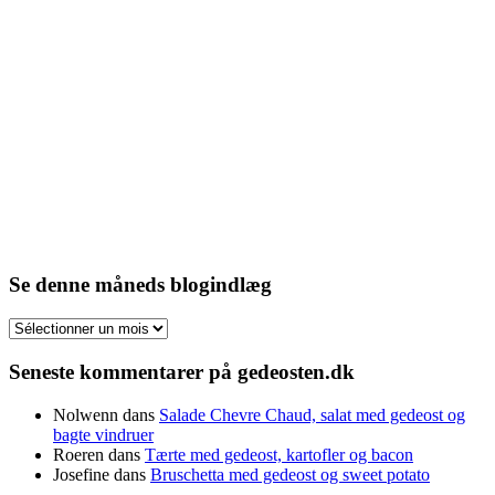
Se denne måneds blogindlæg
Se
denne
måneds
Seneste kommentarer på gedeosten.dk
blogindlæg
Nolwenn
dans
Salade Chevre Chaud, salat med gedeost og
bagte vindruer
Roeren
dans
Tærte med gedeost, kartofler og bacon
Josefine
dans
Bruschetta med gedeost og sweet potato