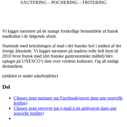
SAUTERING – POCHERING – FRITERING
Vi kigger nærmere på de mange forskellige bestanddele af fransk
madkultur i de følgende afsnit.
Startende med betydningen af mad i det franske hof i midten af det
forrige årtusinde. Vi kigger nærmere på madens rolle helt frem til
2010 hvor fransk mad (det franske gastronomiske måltid) blev
optaget på UNESCO’s liste over verdens kulturarv. Og alt muligt
derimellem.
(artiklen er under udarbejdelse)
Del
Cliquez pour partager sur Facebook(ouvre dans une nouvelle
fenêtre)
Cliquez pour envoyer par e-mail à un ami(ouvre dans une
nouvelle fenêtre)