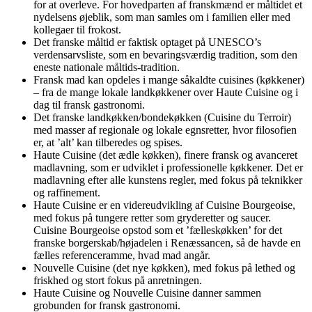
for at overleve. For hovedparten af franskmænd er måltidet et
nydelsens øjeblik, som man samles om i familien eller med
kollegaer til frokost.
Det franske måltid er faktisk optaget på UNESCO’s
verdensarvsliste, som en bevaringsværdig tradition, som den
eneste nationale måltids-tradition.
Fransk mad kan opdeles i mange såkaldte cuisines (køkkener)
– fra de mange lokale landkøkkener over Haute Cuisine og i
dag til fransk gastronomi.
Det franske landkøkken/bondekøkken (Cuisine du Terroir)
med masser af regionale og lokale egnsretter, hvor filosofien
er, at ’alt’ kan tilberedes og spises.
Haute Cuisine (det ædle køkken), finere fransk og avanceret
madlavning, som er udviklet i professionelle køkkener. Det er
madlavning efter alle kunstens regler, med fokus på teknikker
og raffinement.
Haute Cuisine er en videreudvikling af Cuisine Bourgeoise,
med fokus på tungere retter som gryderetter og saucer.
Cuisine Bourgeoise opstod som et ’fælleskøkken’ for det
franske borgerskab/højadelen i Renæssancen, så de havde en
fælles referenceramme, hvad mad angår.
Nouvelle Cuisine (det nye køkken), med fokus på lethed og
friskhed og stort fokus på anretningen.
Haute Cuisine og Nouvelle Cuisine danner sammen
grobunden for fransk gastronomi.