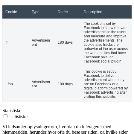
Cookie
Type
Durée
Description
The cookie is set by
Facebook to show relevant
advertisments to the users
and measure and improve
Advertisem
the advertisements. The
fr
180 days
ent
cookie also tracks the
behavior of the user across
the web on sites that have
Facebook pixel or
Facebook social plugin.
This cookie is set by
Facebook to deliver
advertisement when they
Advertisem
_fbp
180 days
are on Facebook or a
ent
digital platform powered by
Facebook advertising after
visiting this website.
Statistiske
statistiske
Vi indsamler oplysninger om, hvordan du interagerer med
hjemmesiden, herunder hvor ofte du besøger siden, og hvilke sider